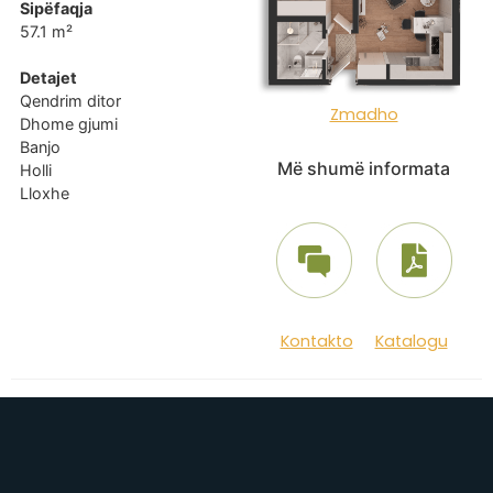
Sipëfaqja
57.1 m²
Detajet
Qendrim ditor
Zmadho
Dhome gjumi
Banjo
Më shumë informata
Holli
Lloxhe
Kontakto
Katalogu