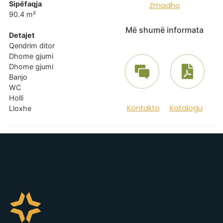
Sipëfaqja
Zmadho
90.4 m²
Më shumë informata
Detajet
Qendrim ditor
Dhome gjumi
Dhome gjumi
Banjo
WC
Holli
Kontakto
Katalogu
Lloxhe