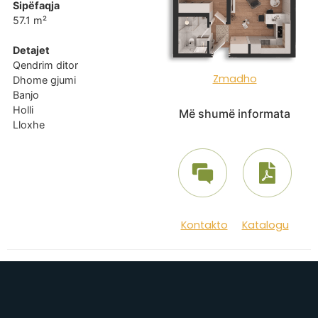
Sipëfaqja
57.1 m²
Detajet
Qendrim ditor
Zmadho
Dhome gjumi
Banjo
Holli
Më shumë informata
Lloxhe
Kontakto
Katalogu