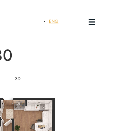
ENG
30
3D