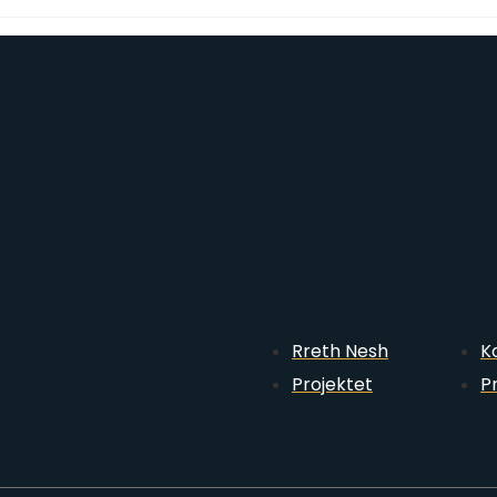
Rreth Nesh
K
Projektet
P