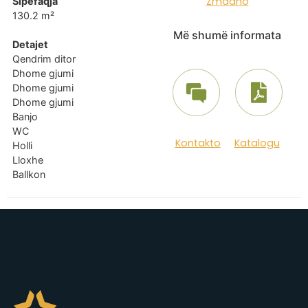
Zmadho
Sipëfaqja
130.2 m²
Më shumë informata
Detajet
Qendrim ditor
Dhome gjumi
Dhome gjumi
Dhome gjumi
Banjo
WC
Kontakto
Katalogu
Holli
Lloxhe
Ballkon