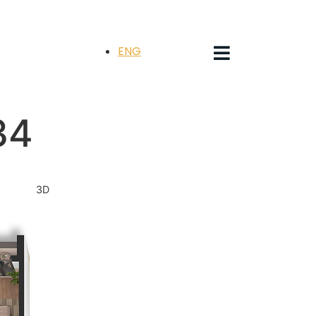
ENG
34
3D